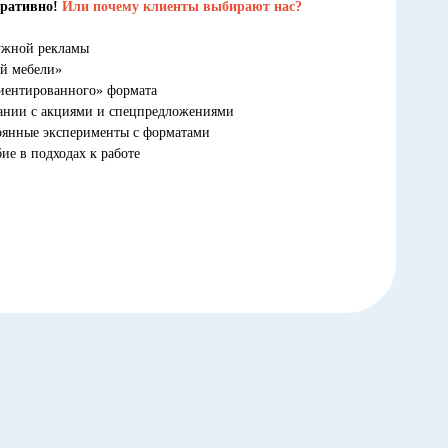
еративно!
Или почему клиенты выбирают нас?
ружной рекламы
ой мебели»
риентированного» формата
тании с акциями и спецпредложениями
оянные эксперименты с форматами
ие в подходах к работе