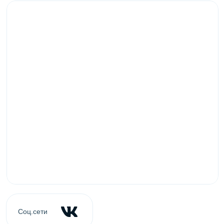
Coц.сети
163069, г. Архангельск, наб. Сев. Двины,
Адрес
52/2, (ЖК «Альфа») 1 этаж
(8182) 285-000
(8182) 409-333
Телефон
E-mail
market@phakel.ru
Ваши персональные менеджеры