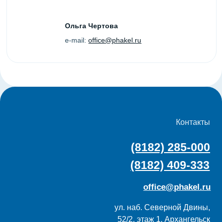
52/2, этаж 1, Архангельск
Услуги
Меню
Digital сити-формат
О нас
Digital экран
Команда
Новости
Сити-формат
Контакты
Скамейки
Карта сайта
Билборды
Техтребования
Спецпредложения
Политика конфиденциальности