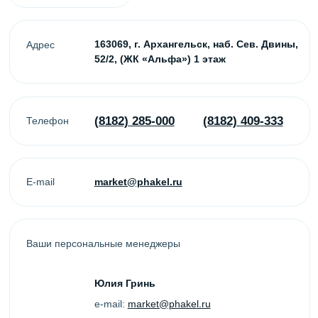
Юлия Гринь
e-mail:
market@phakel.ru
Ольга Чертова
e-mail:
office@phakel.ru
Контакты
(8182) 285-000
(8182) 409-333
office@phakel.ru
ул. наб. Северной Двины,