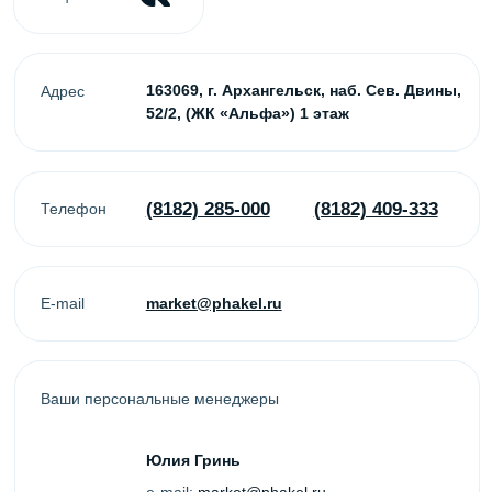
Ваши персональные менеджеры
Юлия Гринь
e-mail:
market@phakel.ru
Ольга Чертова
e-mail:
office@phakel.ru
Контакты
(8182) 285-000
(8182) 409-333
office@phakel.ru