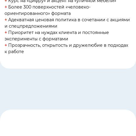
+
Курс на «цифру» и акцент на «уличной мебели»
+
Более 300 поверхностей «человеко-
ориентированного» формата
+
Адекватная ценовая политика в сочетании с акциями
и спецпредложениями
+
Приоритет на нуждах клиента и постоянные
эксперименты с форматами
+
Прозрачность, открытость и дружелюбие в подходах
к работе
Свяжитесь с нами
Контакты
удобным для Вас
способом