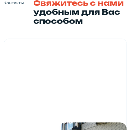
Coц.сети
163069, г. Архангельск, наб. Сев.
Адрес
Двины, 52/2, (ЖК «Альфа») 1 этаж
(8182) 285-000
(8182) 409-333
Телефон