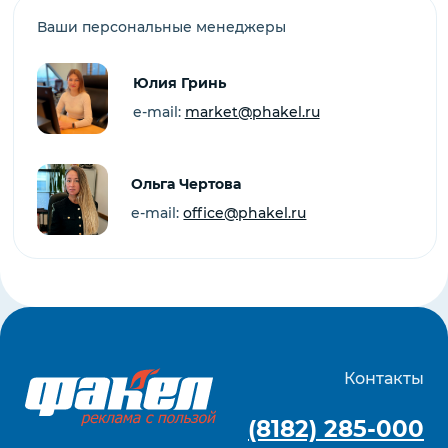
(8182) 409-333
office@phakel.ru
ул. наб. Северной
Двины, 52/2, этаж 1,
Архангельск
Услуги
Меню
Digital сити-формат
О нас
Digital экран
Команда
Новости
Сити-формат
Контакты
Скамейки
Карта сайта
Билборды
Техтребования
Спецпредложения