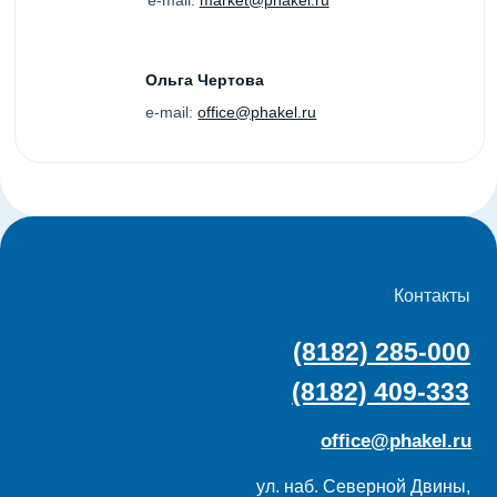
ул. наб. Северной Двины,
52/2, этаж 1, Архангельск
Услуги
Меню
Digital сити-формат
О нас
Digital экран
Команда
Новости
Сити-формат
Контакты
Скамейки
Карта сайта
Билборды
Техтребования
Спецпредложения
Политика конфиденциальности