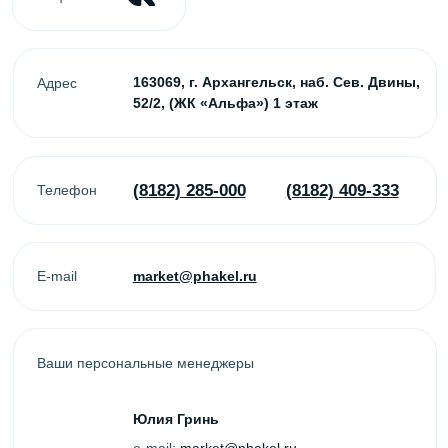
Ваши персональные менеджеры
Юлия Гринь
e-mail:
market@phakel.ru
Ольга Чертова
e-mail:
office@phakel.ru
Контакты
(8182) 285-000
(8182) 409-333
office@phakel.ru