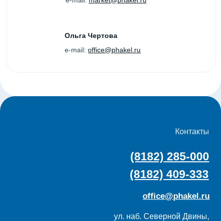
ул. наб. Северной Двины,
52/2, этаж 1, Архангельск
Услуги
Меню
Digital сити-формат
О нас
Digital экран
Команда
Новости
Сити-формат
Контакты
Скамейки
Карта сайта
Билборды
Техтребования
Спецпредложения
Политика конфиденциальности