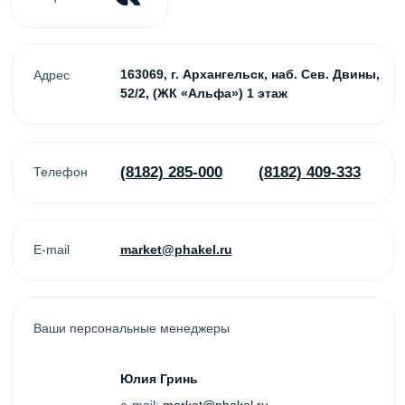
Ваши персональные менеджеры
Юлия Гринь
e-mail:
market@phakel.ru
Ольга Чертова
e-mail:
office@phakel.ru
Контакты
(8182) 285-000
(8182) 409-333
office@phakel.ru