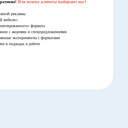
еративно!
Или почему клиенты выбирают нас?
ружной рекламы
ой мебели»
риентированного» формата
тании с акциями и спецпредложениями
оянные эксперименты с форматами
ие в подходах к работе