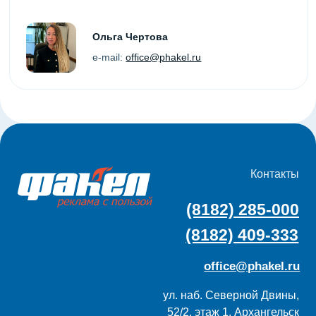
52/2, этаж 1, Архангельск
Услуги
Меню
Digital сити-формат
О нас
Digital экран
Команда
Новости
Сити-формат
Контакты
Скамейки
Карта сайта
Билборды
Техтребования
Спецпредложения
Политика конфиденциальности