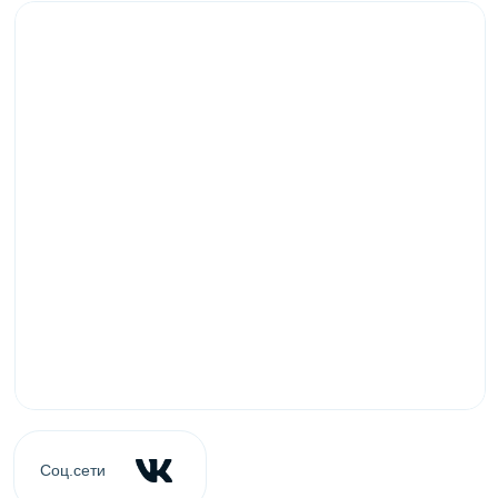
Coц.сети
163069, г. Архангельск, наб. Сев. Двины,
Адрес
52/2, (ЖК «Альфа») 1 этаж
(8182) 285-000
(8182) 409-333
Телефон
E-mail
market@phakel.ru
Ваши персональные менеджеры