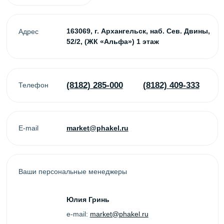
Юлия Гринь
e-mail:
market@phakel.ru
Ольга Чертова
e-mail:
office@phakel.ru
Контакты
(8182) 285-000
(8182) 409-333
office@phakel.ru
ул. наб. Северной Двины,